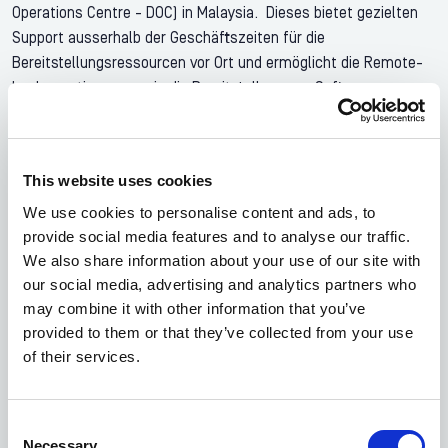
Operations Centre - DOC) in Malaysia. Dieses bietet gezielten
Support ausserhalb der Geschäftszeiten für die
Bereitstellungsressourcen vor Ort und ermöglicht die Remote-
Implementierung sowie die Bereitstellung von Software-
Upgrades. Wir von Connect44 wissen, wie wichtig es ist,
unseren Kund:innen rund um die Uhr Support zu bieten. Dank
unserer NOCs und DOCs können wir dies mit
This website uses cookies
aussergewöhnlicher Effizienz gewährleisten.
We use cookies to personalise content and ads, to
provide social media features and to analyse our traffic.
Kontaktiere uns noch heute, um mehr über
unseren Netzwerkbetrieb und unsere
We also share information about your use of our site with
Supportleistungen zu erfahren.
our social media, advertising and analytics partners who
may combine it with other information that you’ve
provided to them or that they’ve collected from your use
Dienstleistungen
of their services.
Kontaktiere Uns
Anzeigen
Consent
Necessary